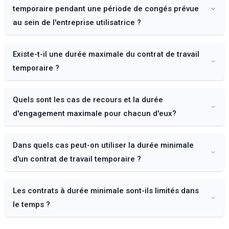
tiers de la durée de ce contrat, renouvellement inclus.
l'échéance de son terme.
temporaire pendant une période de congés prévue
au sein de l'entreprise utilisatrice ?
Lorsque le contrat est inférieur à quatorze jours,
renouvellement inclus, le délai à respecter est égal à la
Oui, dès lors que la période de suspension a bien été
moitié de la durée de ce contrat, renouvellement inclus.
Existe-t-il une durée maximale du contrat de travail
prévue dans le contrat de travail temporaire.
temporaire ?
Il existe des durées maximales obligatoires du contrat de
Quels sont les cas de recours et la durée
travail temporaire en fonction du motif de recours
utilisé.
d'engagement maximale pour chacun d'eux?
CAS DE RECOURS
DURÉE MAXIMALE
Dans quels cas peut-on utiliser la durée minimale
d'un contrat de travail temporaire ?
Contrat
Contrat
avec durée
avec
Seuls quatre types de recours peuvent autoriser la
minimale
terme
Les contrats à durée minimale sont-ils limités dans
conclusion d'un contrat de travail temporaire à durée
certain
minimale : le remplacement, l'attente d'entrée effective
le temps ?
d'un salarié recruté sous CDI, l'emploi saisonnier et
ACCROISSEMENT TEMPORAIRE D'ACTIVITÉ
Dans ce cas là, le contrat est conclu pour une durée