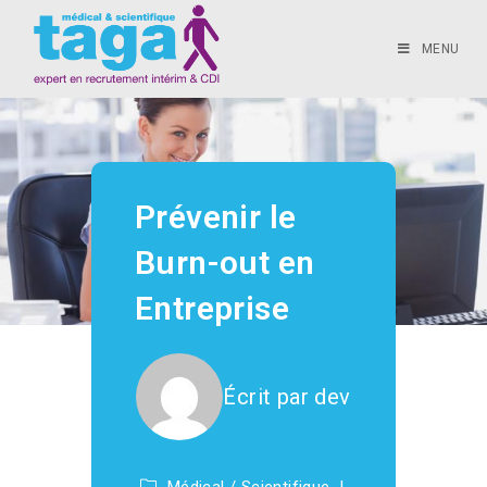
MENU
Prévenir le
Burn-out en
Entreprise
Écrit par
dev