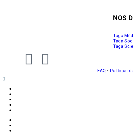
NOS 
Taga Méd
Taga Soci
Taga Scie
FAQ
•
Politique d
Taga Médical
Taga Social
Taga Scientifique
Nos agences
Nous contacter