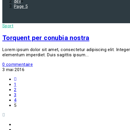
dev
>
Page 5
Sport
Torquent per conubia nostra
Lorem ipsum dolor sit amet, consectetur adipiscing elit. Integer
elementum imperdiet. Duis sagittis ipsum.…
0 commentaire
3 mai 2016
1
2
3
4
5
Taga Médical
Taga Social