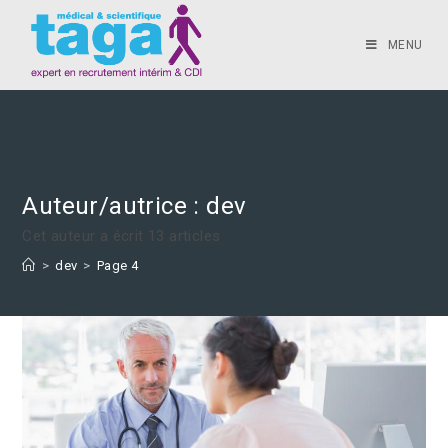
MENU
Auteur/autrice :
dev
Cet auteur a écrit 13 articles
>
dev
>
Page 4