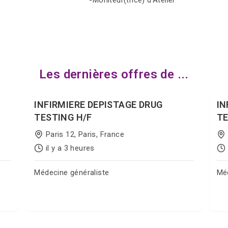
-Moniteur(trice) d’Atelier
Les dernières offres de ...
INFIRMIERE DEPISTAGE DRUG
IN
TESTING H/F
TE
Paris 12, Paris, France
il y a 3 heures
Médecine généraliste
Méd
Postuler sur Jobgate